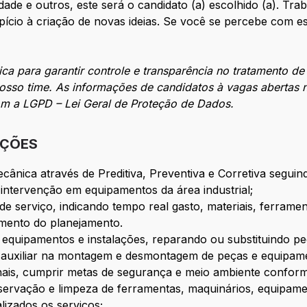
, idade e outros, este será o candidato (a) escolhido (a). 
opício à criação de novas ideias. Se você se percebe com est
ca para garantir controle e transparência no tratamento de
nosso time. As informações de candidatos à vagas abertas 
om a LGPD – Lei Geral de Proteção de Dados.
IÇÕES
ânica através de Preditiva, Preventiva e Corretiva segui
 intervenção em equipamentos da área industrial;
e serviço, indicando tempo real gasto, materiais, ferrament
mento do planejamento.
quipamentos e instalações, reparando ou substituindo pe
auxiliar na montagem e desmontagem de peças e equipamen
ais, cumprir metas de segurança e meio ambiente conform
ervação e limpeza de ferramentas, maquinários, equipamen
izados os serviços;