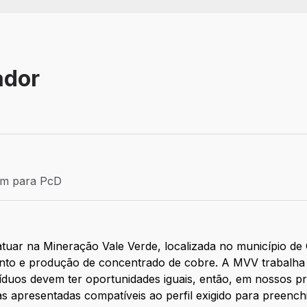
ador
Efetivo
ém para PcD
para PcD
atuar
na Mineração Vale Verde, localizada no município de
ento e produção de concentrado de cobre. A MVV trabalha
víduos devem ter oportunidades iguais, então, em nossos p
s apresentadas compatíveis ao perfil exigido para preench