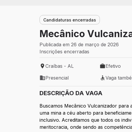
Candidaturas encerradas
Mecânico Vulcaniz
Publicada em 26 de março de 2026
Inscrições encerradas
Craíbas - AL
Efetivo
Local de trabalho: Craíbas - AL
Tipo de vaga: 
Presencial
Vaga tamb
Modelo de trabalho: Presencial
Vaga também 
DESCRIÇÃO DA VAGA
Buscamos Mecânico Vulcanizador
para 
uma mina a céu aberto para beneficiam
inclusivo. Acreditamos que todos os indi
meritocracia, onde sendo as competência