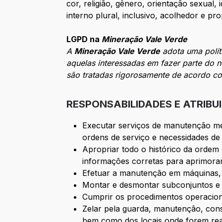
cor, religião, gênero, orientação sexual
interno plural, inclusivo, acolhedor e pr
LGPD na
Mineração Vale Verde
A
Mineração Vale Verde
adota uma políti
aquelas interessadas em fazer parte do 
são tratadas rigorosamente de acordo c
RESPONSABILIDADES E ATRIBU
Executar serviços de manutenção mec
ordens de serviço e necessidades de
Apropriar todo o histórico da ordem d
informações corretas para aprimora
Efetuar a manutenção em máquinas, e
Montar e desmontar subconjuntos e 
Cumprir os procedimentos operacion
Zelar pela guarda, manutenção, cons
bem como dos locais onde forem real